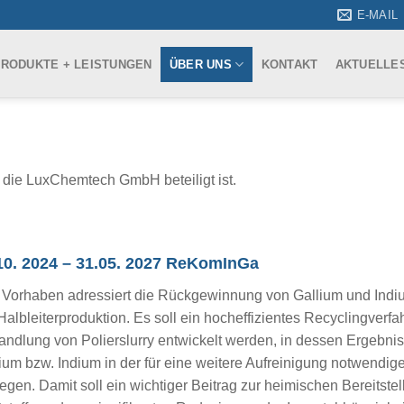
E-MAIL
RODUKTE + LEISTUNGEN
ÜBER UNS
KONTAKT
AKTUELLE
n die LuxChemtech GmbH beteiligt ist.
10. 2024 – 31.05. 2027 ReKomInGa
Vorhaben adressiert die Rückgewinnung von Gallium und Indi
Halbleiterproduktion. Es soll ein hocheffizientes Recyclingverfah
ndlung von Polierslurry entwickelt werden, in dessen Ergebni
ium bzw. Indium in der für eine weitere Aufreinigung notwendige
iegen. Damit soll ein wichtiger Beitrag zur heimischen Bereitstel