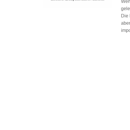
Wert
gele
Die 
aber
impo