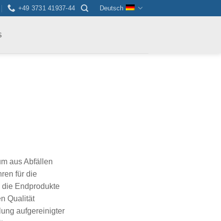
+49 3731 41937-44
Deutsch
S
um aus Abfällen
ren für die
s die Endprodukte
n Qualität
lung aufgereinigter